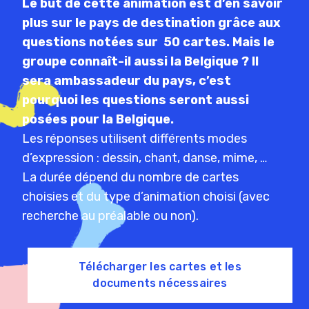
Le but de cette animation est d’en savoir
plus sur le pays de destination grâce aux
questions notées sur 50 cartes. Mais le
groupe connaît-il aussi la Belgique ? Il
sera ambassadeur du pays, c’est
pourquoi les questions seront aussi
posées pour la Belgique.
Les réponses utilisent différents modes
d’expression : dessin, chant, danse, mime, …
La durée dépend du nombre de cartes
choisies et du type d’animation choisi (avec
recherche au préalable ou non).
Télécharger les cartes et les
documents nécessaires