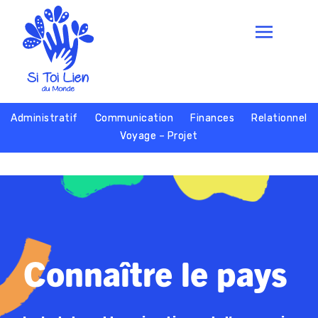
Administratif
Communication
Finances
Relationnel
Voyage – Projet
Connaître le pays